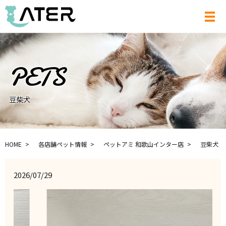
メ
豆柴犬
HOME
各店舗ペット情報
ペットアミ 和歌山インター店
豆柴犬
2026/07/29