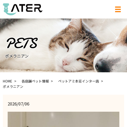
メ
ポメラニアン
HOME
各店舗ペット情報
ペットアミ本荘インター店
ポメラニアン
2026/07/06