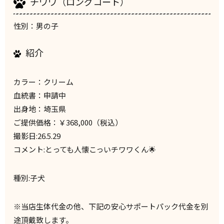
チワワ（ロングコート）
性別：男の子
紹介
カラー：クリーム
血統書：申請中
出身地：埼玉県
ご提供価格：￥368,000（税込）
撮影日:26.5.29
コメント:とっても人懐こっいチワワくん🌟
種別:子犬
※当店生体代金の他、下記の安心サポートパック代金を別
途頂戴致します。