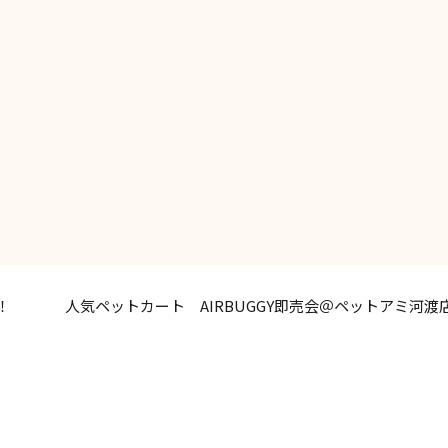
！
人気ペットカート AIRBUGGY即売会＠ペットアミ河渡