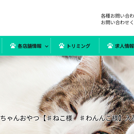
各種お問い合
お問い合わせ
各店舗情報
トリミング
求人情
んちゃんおやつ【♯ねこ様 ♯わんんこ様】入